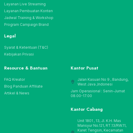
Layanan Live Streaming
Layanan Pembuatan Konten
Jadwal Training & Workshop
Program Campaign Brand
Legal
Syarat & Ketentuan (T&C)
Kebijakan Privasi
Resource & Bantuan
Kantor Pusat
FAQ Kreator
Jalan Kasuari No 9 , Bandung,
West Java ,Indonesi
Blog Panduan Affiliate
Jam Operasional : Senin-Jumat
Artikel & News
08.00-17.00
Kantor Cabang
Unit 1801 , 13, Jl. K.H. Mas
Mansyur No.121, RT.13/RW.11,
Karet Tengsin, Kecamatan