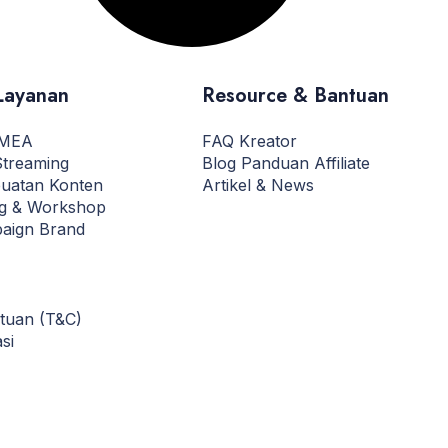
Layanan
Resource & Bantuan
 MEA
FAQ Kreator
Streaming
Blog Panduan Affiliate
uatan Konten
Artikel & News
ng & Workshop
aign Brand
ntuan (T&C)
si