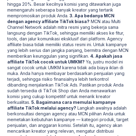
hingga 20%. Besar kecilnya komisi yang ditawarkan juga
memengaruhi seberapa banyak kreator yang tertarik
mempromosikan produk Anda.
3. Apa bedanya MCN
dengan agency affiliate TikTok biasa?
MCN atau Multi
Channel Network adalah mitra resmi yang bekerja sama
langsung dengan TikTok, sehingga memiliki akses ke fitur,
tools, dan jalur komunikasi eksklusif dari platform. Agency
affiliate biasa tidak memiliki status resmi ini. Untuk kampanye
yang lebih serius dan jangka panjang, bermitra dengan MCN
memberikan keunggulan yang signifikan.
4. Apakah jasa
affiliate TikTok cocok untuk UMKM?
Ya, justru model ini
sangat cocok untuk UMKM karena tidak ada biaya iklan di
muka. Anda hanya membayar berdasarkan penjualan yang
terjadi, sehingga risiko finansialnya lebih terkontrol
dibanding menjalankan TikTok Ads. Pastikan produk Anda
sudah tersedia di TikTok Shop dan Anda menawarkan
komisi yang cukup kompetitif untuk menarik kreator
berkualitas.
5. Bagaimana cara memulai kampanye
affiliate TikTok melalui agency?
Langkah awalnya adalah
berkonsultasi dengan agency atau MCN pilihan Anda untuk
memetakan kebutuhan kampanye — kategori produk, target
penjualan, dan anggaran komisi. Setelah itu, agency akan
mencarikan kreator yang relevan, mengatur distribusi